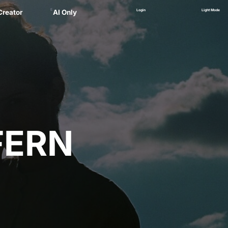
E
Login
Light Mode
Creator
AI Only
Alex
ager
 Marsau
linskii
(NEW)
Zankel
FERN