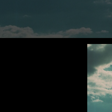
Lutz Hattenhau
Manes Duerr
Marc Schölerm
Marcos Mijan
Markus Gasser
Markus Miarka
Martim Condei
Mike Huber
MILO
NEDA
Nicola von Leff
Niels La Croix
(
Niklas Hugo S.
Nikolas Meyber
Nils Vleugels
Pascal Heiduk
Petr Dvorak
(N
Renata
(NEW)
Roland Schafek
Rupert Höller
Sandro Jaeger
Shooting Monk
SINISHA
SONDER
Sven Bollinger
Simon Pawlik
Teddy Cherim
Tibor Glage