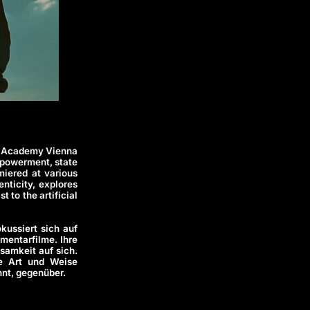
ilm Academy Vienna
mpowerment, state
miered at various
nticity, explores
t to the artificial
kussiert sich auf
mentarfilme. Ihre
samkeit auf sich.
te Art und Weise
ennt, gegenüber.