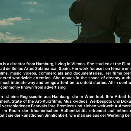
es
(NEW)
n is a director from Hamburg, living in Vienna. She studied at the F
dad de Bellas Artes Salamanca, Spain. Her work focuses on female e
 films, music videos, commercials and documentaries. Her films pre
tracted worldwide attention. She moves in the space of dreamy authe
most intimate way and brings attention to untold stories. All in contras
is commonly known from advertising.
n ist eine Regisseurin aus Hamburg, die in Wien lebt. Ihre Arbeit fo
nt, State of the Art-Kurzfilme, Musikvideos, Werbespots und Doku
ei verschiedenen Festvals ihre Premiere und ziehen weltweit Aufmerk
 im Raum der träumerischen Authentizität, erkundet auf intims
ellt sie der künstlichen Sinnlichkeit, wie man sie aus der Werbung k